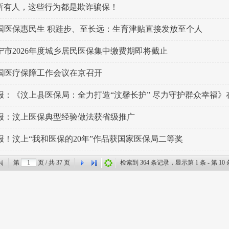
所有人，这些行为都是欺诈骗保！
国医保惠民生 积跬步、至长远：生育津贴直接发放至个人
宁市2026年度城乡居民医保集中缴费期即将截止
国医疗保障工作会议在京召开
报：《汶上县医保局：全力打造“汶馨长护” 尽力守护群众幸福》在《
报：汶上医保典型经验做法获省级推广
报！汶上“我和医保的20年”作品获国家医保局二等奖
第
页 / 共
37
页
检索到
364
条记录，显示第
1
条 - 第
10