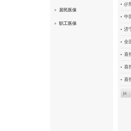
@
居民医保
中
职工医保
济
全
喜
喜
喜