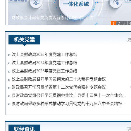
县财政局召开2025年重点工作推进会议
县财政局组织召开2025年县级预算编制工...
县财政局举办全县行政事业单位财务人员综合...
财政部会计司有关负责人就修订印发《会计信...
县财政局召开干事创业担当尽责确保"十五五...
1
2
3
4
机关党建
更
汶上县财政局2025年度党建工作总结
汶上县财政局2024年度党建工作总结
汶上县财政局2023年度党建工作总结
汶上县财政局召开学习贯彻党的二十大精神专题会议
财政局召开学习贯彻省第十二次党代会精神专题会议
县财政局党组召开学习贯彻中共汶上县委十四届十一次全体会...
县财政局采取多种形式推动学习贯彻党的十九届六中全会精神...
财经资讯
更