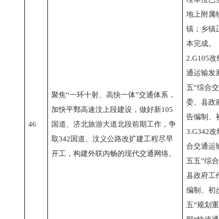
地上附属
镇；乡镇
本完成。
2.G10
通运输发
五”综合
聚焦“一环十射、高快一体”交通体系，
委、县政
加快平鄄高速汶上段建设，做好新105
告编制、
46
国道、济北旅游大道北段前期工作，争
3.G34
取342国道、汶义公路改扩建工程尽早
合交通运
开工，构建外联内畅的现代交通网络。
五五”综
县政府工
编制、初
五”规划