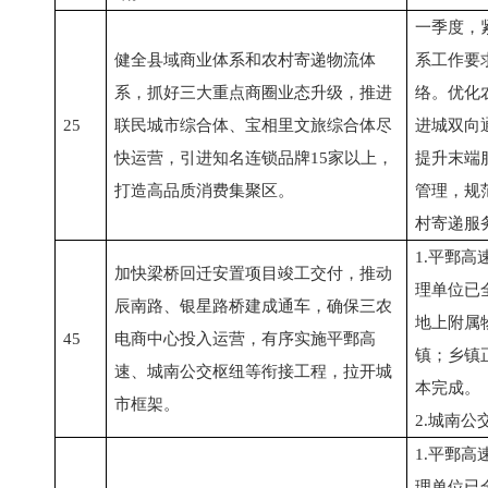
一季度，
健全县域商业体系和农村寄递物流体
系工作要
系，抓好三大重点商圈业态升级，推进
络。优化
25
联民城市综合体、宝相里文旅综合体尽
进城双向
快运营，引进知名连锁品牌15家以上，
提升末端
打造高品质消费集聚区。
管理，规
村寄递服
1.平鄄
加快梁桥回迁安置项目竣工交付，推动
理单位已
辰南路、银星路桥建成通车，确保三农
地上附属
45
电商中心投入运营，有序实施平鄄高
镇；乡镇
速、城南公交枢纽等衔接工程，拉开城
本完成。
市框架。
2.城南
1.平鄄
理单位已