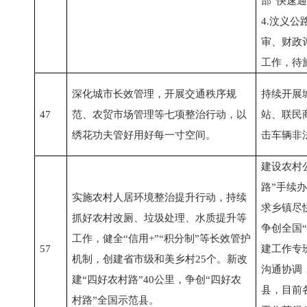
部“快速通
4.汶义
审、财政
工作，待
深化城市长效管理，开展交通秩序规
持续开展
47
范、农贸市场管理等七项整治行动，以
站、联民
绣花功夫管好用好每一寸空间。
击车辆非
建设农村
路”手续
实施农村人居环境整治提升行动，持续
求乡镇尽
抓好农村改厕、垃圾处理、水质提升等
争创全国
工作，健全“信用+”“积分制”等长效管护
57
建工作专
机制，创建省市级和美乡村25个。新改
沟通协调
建“四好农村路”40公里，争创“四好农
县，目前
村路”全国示范县。