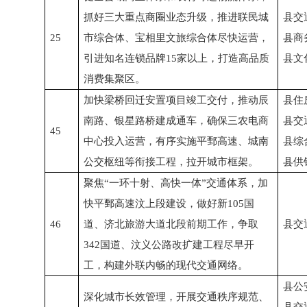
抓好三大重点商圈业态升级，推进联民城
县交
25
市综合体、宝相里文旅综合体尽快运营，
县商
引进知名连锁品牌15家以上，打造高品质
县文
消费集聚区。
加快梁桥回迁安置项目竣工交付，推动辰
县住
南路、银星路桥建成通车，确保三农电商
县交
45
中心投入运营，有序实施平鄄高速、城南
县综
公交枢纽等衔接工程，拉开城市框架。
县供
聚焦“一环十射、高快一体”交通体系，加
快平鄄高速汶上段建设，做好新105国
46
道、济北旅游大道北段前期工作，争取
县交
342国道、汶义公路改扩建工程尽早开
工，构建外联内畅的现代交通网络。
县公
深化城市长效管理，开展交通秩序规范、