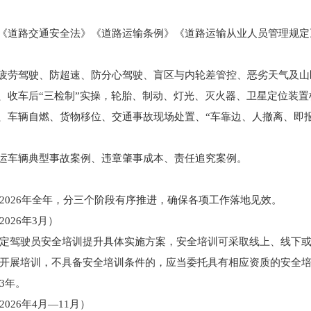
》《道路交通安全法》《道路运输条例》《道路运输从业人员管理规
防疲劳驾驶、防超速、防分心驾驶、盲区与内轮差管控、恶劣天气及
中、收车后“三检制”实操，轮胎、制动、灯光、灭火器、卫星定位装
灵、车辆自燃、货物移位、交通事故现场处置、“车靠边、人撤离、即
货运车辆典型事故案例、违章肇事成本、责任追究案例。
2026年全年，分三个阶段有序推进，确保各项工作落地见效。
026年3月）
定驾驶员安全培训提升具体实施方案，安全培训可采取线上、线下或“
开展培训，不具备安全培训条件的，应当委托具有相应资质的安全
3年。
26年4月—11月）